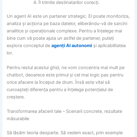
Îl trimite destinatarilor corecți.
Un agent AI este un partener strategic. El poate monitoriza,
analiza și acționa pe baza datelor, eliberându-vă de sarcini
analitice și operaționale complexe. Pentru a înțelege mai
bine cum vă poate ajuta un astfel de partener, puteți
explora conceptul de
agenți AI autonomi
și aplicabilitatea
lor.
Pentru restul acestui ghid, ne vom concentra mai mult pe
chatbot, deoarece este primul și cel mai logic pas pentru
orice afacere la început de drum. Însă este vital să
cunoașteți diferența pentru a înțelege potențialul de
creștere.
Transformarea afacerii tale – Scenarii concrete, rezultate
măsurabile
Să lăsăm teoria deoparte. Să vedem exact, prin exemple