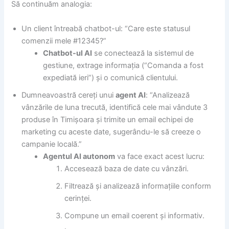
Să continuăm analogia:
Un client întreabă chatbot-ul: “Care este statusul
comenzii mele #12345?”
Chatbot-ul AI
se conectează la sistemul de
gestiune, extrage informația (“Comanda a fost
expediată ieri”) și o comunică clientului.
Dumneavoastră cereți unui
agent AI
: “Analizează
vânzările de luna trecută, identifică cele mai vândute 3
produse în Timișoara și trimite un email echipei de
marketing cu aceste date, sugerându-le să creeze o
campanie locală.”
Agentul AI autonom
va face exact acest lucru:
Accesează baza de date cu vânzări.
Filtrează și analizează informațiile conform
cerinței.
Compune un email coerent și informativ.