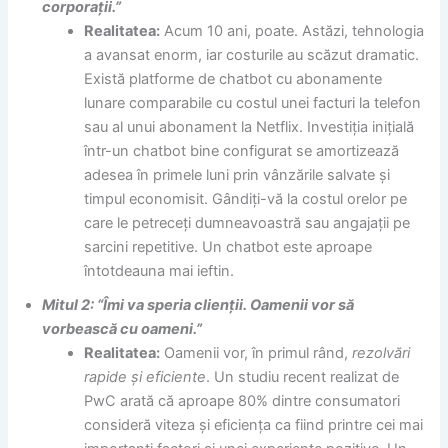
corporații.”
Realitatea:
Acum 10 ani, poate. Astăzi, tehnologia
a avansat enorm, iar costurile au scăzut dramatic.
Există platforme de chatbot cu abonamente
lunare comparabile cu costul unei facturi la telefon
sau al unui abonament la Netflix. Investiția inițială
într-un chatbot bine configurat se amortizează
adesea în primele luni prin vânzările salvate și
timpul economisit. Gândiți-vă la costul orelor pe
care le petreceți dumneavoastră sau angajații pe
sarcini repetitive. Un chatbot este aproape
întotdeauna mai ieftin.
Mitul 2: “Îmi va speria clienții. Oamenii vor să
vorbească cu oameni.”
Realitatea:
Oamenii vor, în primul rând,
rezolvări
rapide și eficiente
. Un studiu recent realizat de
PwC arată că aproape 80% dintre consumatori
consideră viteza și eficiența ca fiind printre cei mai