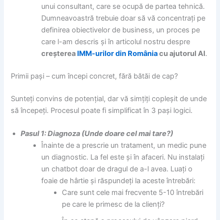
unui consultant, care se ocupă de partea tehnică.
Dumneavoastră trebuie doar să vă concentrați pe
definirea obiectivelor de business, un proces pe
care l-am descris și în articolul nostru despre
creșterea
IMM-urilor din România
cu ajutorul AI
.
Primii pași – cum începi concret, fără bătăi de cap?
Sunteți convins de potențial, dar vă simțiți copleșit de unde
să începeți. Procesul poate fi simplificat în 3 pași logici.
Pasul 1: Diagnoza (Unde doare cel mai tare?)
Înainte de a prescrie un tratament, un medic pune
un diagnostic. La fel este și în afaceri. Nu instalați
un chatbot doar de dragul de a-l avea. Luați o
foaie de hârtie și răspundeți la aceste întrebări:
Care sunt cele mai frecvente 5-10 întrebări
pe care le primesc de la clienți?