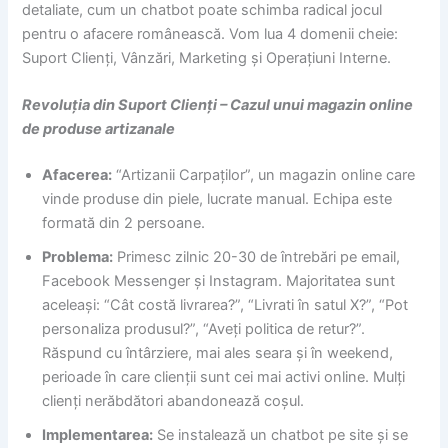
detaliate, cum un chatbot poate schimba radical jocul
pentru o afacere românească. Vom lua 4 domenii cheie:
Suport Clienți, Vânzări, Marketing și Operațiuni Interne.
Revoluția din Suport Clienți – Cazul unui magazin online
de produse artizanale
Afacerea:
“Artizanii Carpaților”, un magazin online care
vinde produse din piele, lucrate manual. Echipa este
formată din 2 persoane.
Problema:
Primesc zilnic 20-30 de întrebări pe email,
Facebook Messenger și Instagram. Majoritatea sunt
aceleași: “Cât costă livrarea?”, “Livrati în satul X?”, “Pot
personaliza produsul?”, “Aveți politica de retur?”.
Răspund cu întârziere, mai ales seara și în weekend,
perioade în care clienții sunt cei mai activi online. Mulți
clienți nerăbdători abandonează coșul.
Implementarea:
Se instalează un chatbot pe site și se