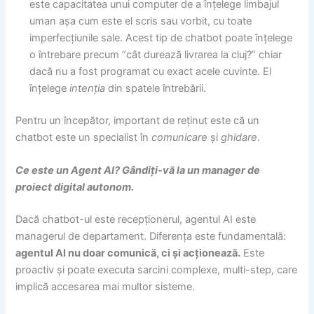
este capacitatea unui computer de a înțelege limbajul
uman așa cum este el scris sau vorbit, cu toate
imperfecțiunile sale. Acest tip de chatbot poate înțelege
o întrebare precum “cât durează livrarea la cluj?” chiar
dacă nu a fost programat cu exact acele cuvinte. El
înțelege
intenția
din spatele întrebării.
Pentru un începător, important de reținut este că un
chatbot este un specialist în
comunicare
și
ghidare
.
Ce este un Agent AI? Gândiți-vă la un manager de
proiect digital autonom.
Dacă chatbot-ul este recepționerul, agentul AI este
managerul de departament. Diferența este fundamentală:
agentul AI nu doar comunică, ci și acționează.
Este
proactiv și poate executa sarcini complexe, multi-step, care
implică accesarea mai multor sisteme.