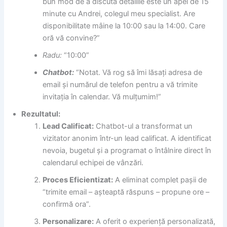
bun mod de a discuta detaliile este un apel de 15
minute cu Andrei, colegul meu specialist. Are
disponibilitate mâine la 10:00 sau la 14:00. Care
oră vă convine?”
Radu:
“10:00”
Chatbot:
“Notat. Vă rog să îmi lăsați adresa de
email și numărul de telefon pentru a vă trimite
invitația în calendar. Vă mulțumim!”
Rezultatul:
Lead Calificat:
Chatbot-ul a transformat un
vizitator anonim într-un lead calificat. A identificat
nevoia, bugetul și a programat o întâlnire direct în
calendarul echipei de vânzări.
Proces Eficientizat:
A eliminat complet pașii de
“trimite email – așteaptă răspuns – propune ore –
confirmă ora”.
Personalizare:
A oferit o experiență personalizată,