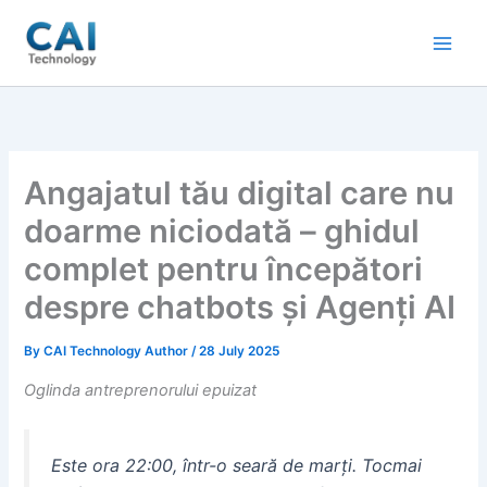
Skip
to
content
Angajatul tău digital care nu
doarme niciodată – ghidul
complet pentru începători
despre chatbots și Agenți AI
By
CAI Technology Author
/
28 July 2025
Oglinda antreprenorului epuizat
Este ora 22:00, într-o seară de marți. Tocmai