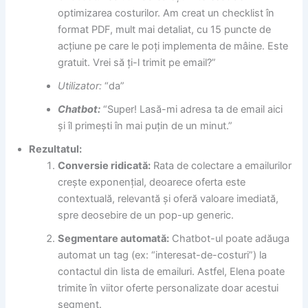
optimizarea costurilor. Am creat un checklist în
format PDF, mult mai detaliat, cu 15 puncte de
acțiune pe care le poți implementa de mâine. Este
gratuit. Vrei să ți-l trimit pe email?”
Utilizator:
“da”
Chatbot:
“Super! Lasă-mi adresa ta de email aici
și îl primești în mai puțin de un minut.”
Rezultatul:
Conversie ridicată:
Rata de colectare a emailurilor
crește exponențial, deoarece oferta este
contextuală, relevantă și oferă valoare imediată,
spre deosebire de un pop-up generic.
Segmentare automată:
Chatbot-ul poate adăuga
automat un tag (ex: “interesat-de-costuri”) la
contactul din lista de emailuri. Astfel, Elena poate
trimite în viitor oferte personalizate doar acestui
segment.