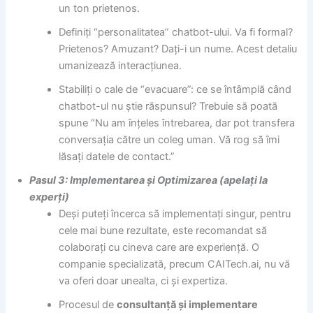
un ton prietenos.
Definiți “personalitatea” chatbot-ului. Va fi formal?
Prietenos? Amuzant? Dați-i un nume. Acest detaliu
umanizează interacțiunea.
Stabiliți o cale de “evacuare”: ce se întâmplă când
chatbot-ul nu știe răspunsul? Trebuie să poată
spune “Nu am înțeles întrebarea, dar pot transfera
conversația către un coleg uman. Vă rog să îmi
lăsați datele de contact.”
Pasul 3: Implementarea și Optimizarea (apelați la
experți)
Deși puteți încerca să implementați singur, pentru
cele mai bune rezultate, este recomandat să
colaborați cu cineva care are experiență. O
companie specializată, precum CAITech.ai, nu vă
va oferi doar unealta, ci și expertiza.
Procesul de
consultanță și implementare