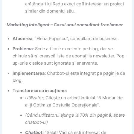
arătându-i lui Radu exact ce îl interesa: un proiect
similar din domeniul său.
Marketing inteligent – Cazul unui consultant freelancer
Afacerea:
“Elena Popescu”, consultant de business.
Problema:
Scrie articole excelente pe blog, dar se
chinuie să-și crească lista de abonați la newsletter. Pop-
up-urile clasice sunt ignorate și enervante.
Implementarea:
Chatbot-ul este integrat pe paginile de
blog.
Transformarea în acțiune:
Utilizator:
Citește un articol intitulat “5 Moduri de
a-ți Optimiza Costurile Operaționale”.
(Când utilizatorul ajunge la 70% din pagină, apare
chatbot-ul)
Chatbot:
“Salut! Văd că ești interesat de