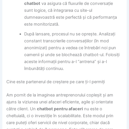
chatbot
va asigura că fluxurile de conversație
sunt logice, că integrarea cu site-ul
dumneavoastră este perfectă și că performanța
este monitorizată.
După lansare, procesul nu se oprește. Analizați
constant transcrierile conversațiilor (în mod
anonimizat) pentru a vedea ce întrebări noi pun
oamenii și unde se blochează chatbot-ul. Folosiți
aceste informații pentru a-l “antrena” și a-l
îmbunătăți continuu.
Cine este partenerul de creștere pe care ți-l permiți
Am pornit de la imaginea antreprenorului copleșit și am
ajuns la viziunea unei afaceri eficiente, agile și orientate
către client. Un
chatbot pentru afaceri
nu este o
cheltuială, ci o investiție în scalabilitate. Este modul prin
care puteți oferi servicii de nivel corporate, chiar dacă