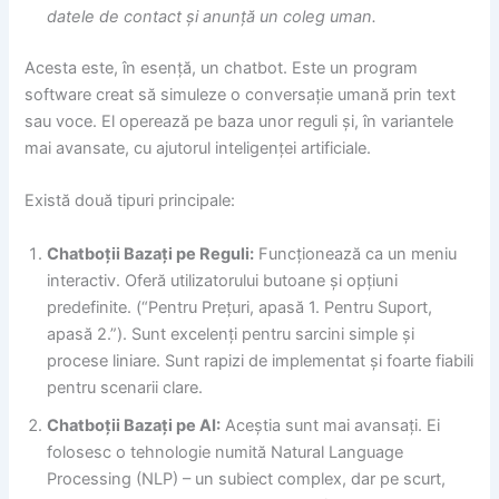
datele de contact și anunță un coleg uman.
Acesta este, în esență, un chatbot. Este un program
software creat să simuleze o conversație umană prin text
sau voce. El operează pe baza unor reguli și, în variantele
mai avansate, cu ajutorul inteligenței artificiale.
Există două tipuri principale:
Chatboții Bazați pe Reguli:
Funcționează ca un meniu
interactiv. Oferă utilizatorului butoane și opțiuni
predefinite. (“Pentru Prețuri, apasă 1. Pentru Suport,
apasă 2.”). Sunt excelenți pentru sarcini simple și
procese liniare. Sunt rapizi de implementat și foarte fiabili
pentru scenarii clare.
Chatboții Bazați pe AI:
Aceștia sunt mai avansați. Ei
folosesc o tehnologie numită Natural Language
Processing (NLP) – un subiect complex, dar pe scurt,