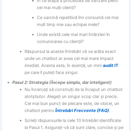
În ce etapă a procesului de vânzare pierd
cei mai mulți clienți?
Ce sarcină repetitivă îmi consumă cel mai
mult timp mie sau echipei mele?
Unde există cele mai mari întârzieri în
comunicarea cu clienții?
Răspunsul la aceste întrebări vă va arăta exact
unde un chatbot ar avea cel mai mare impact
imediat. Acesta este, în esență, un mini
audit IT
pe care îl puteți face singur.
Pasul 2: Strategia (Începe simplu, dar inteligent)
Nu încercați să construiți de la început un chatbot
atotștiutor. Alegeți un singur scop clar și precis.
Cel mai bun punct de plecare este, de obicei, un
chatbot pentru
Întrebări Frecvente (FAQ)
.
Scrieți răspunsurile la cele 10 întrebări identificate
la Pasul 1. Asigurați-vă că sunt clare, concise și pe