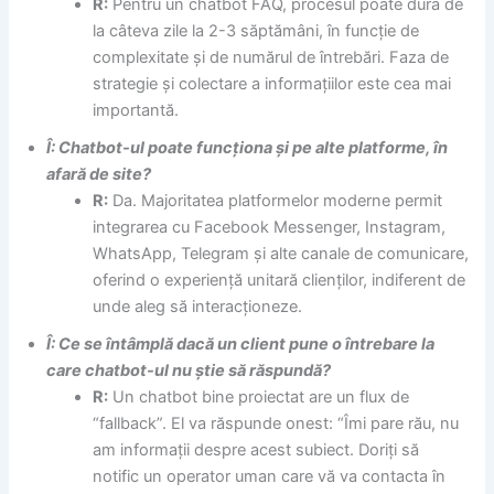
R:
Pentru un chatbot FAQ, procesul poate dura de
la câteva zile la 2-3 săptămâni, în funcție de
complexitate și de numărul de întrebări. Faza de
strategie și colectare a informațiilor este cea mai
importantă.
Î: Chatbot-ul poate funcționa și pe alte platforme, în
afară de site?
R:
Da. Majoritatea platformelor moderne permit
integrarea cu Facebook Messenger, Instagram,
WhatsApp, Telegram și alte canale de comunicare,
oferind o experiență unitară clienților, indiferent de
unde aleg să interacționeze.
Î: Ce se întâmplă dacă un client pune o întrebare la
care chatbot-ul nu știe să răspundă?
R:
Un chatbot bine proiectat are un flux de
“fallback”. El va răspunde onest: “Îmi pare rău, nu
am informații despre acest subiect. Doriți să
notific un operator uman care vă va contacta în