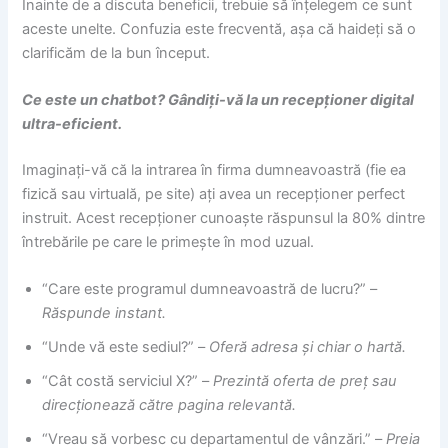
Înainte de a discuta beneficii, trebuie să înțelegem ce sunt
aceste unelte. Confuzia este frecventă, așa că haideți să o
clarificăm de la bun început.
Ce este un chatbot? Gândiți-vă la un recepționer digital
ultra-eficient.
Imaginați-vă că la intrarea în firma dumneavoastră (fie ea
fizică sau virtuală, pe site) ați avea un recepționer perfect
instruit. Acest recepționer cunoaște răspunsul la 80% dintre
întrebările pe care le primește în mod uzual.
“Care este programul dumneavoastră de lucru?” –
Răspunde instant.
“Unde vă este sediul?” –
Oferă adresa și chiar o hartă.
“Cât costă serviciul X?” –
Prezintă oferta de preț sau
direcționează către pagina relevantă.
“Vreau să vorbesc cu departamentul de vânzări.” –
Preia