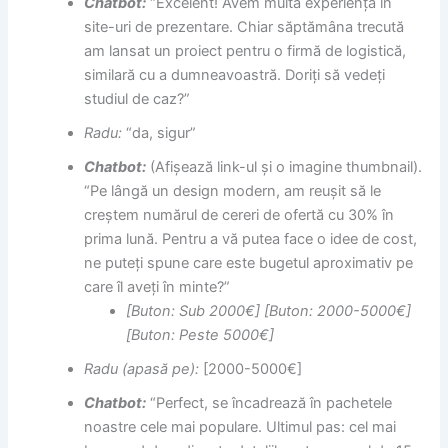
Chatbot:
“Excelent! Avem multă experiență în
site-uri de prezentare. Chiar săptămâna trecută
am lansat un proiect pentru o firmă de logistică,
similară cu a dumneavoastră. Doriți să vedeți
studiul de caz?”
Radu:
“da, sigur”
Chatbot:
(Afișează link-ul și o imagine thumbnail).
“Pe lângă un design modern, am reușit să le
creștem numărul de cereri de ofertă cu 30% în
prima lună. Pentru a vă putea face o idee de cost,
ne puteți spune care este bugetul aproximativ pe
care îl aveți în minte?”
[Buton: Sub 2000€] [Buton: 2000-5000€]
[Buton: Peste 5000€]
Radu (apasă pe):
[2000-5000€]
Chatbot:
“Perfect, se încadrează în pachetele
noastre cele mai populare. Ultimul pas: cel mai