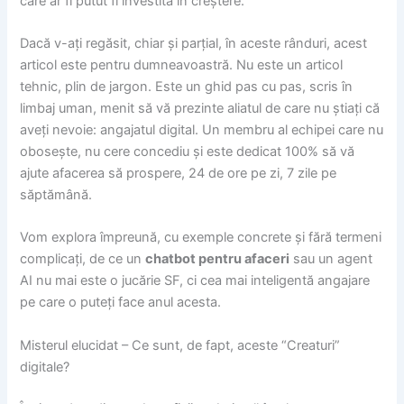
care ar fi putut fi investită în creștere.
Dacă v-ați regăsit, chiar și parțial, în aceste rânduri, acest
articol este pentru dumneavoastră. Nu este un articol
tehnic, plin de jargon. Este un ghid pas cu pas, scris în
limbaj uman, menit să vă prezinte aliatul de care nu știați că
aveți nevoie: angajatul digital. Un membru al echipei care nu
obosește, nu cere concediu și este dedicat 100% să vă
ajute afacerea să prospere, 24 de ore pe zi, 7 zile pe
săptămână.
Vom explora împreună, cu exemple concrete și fără termeni
complicați, de ce un
chatbot pentru afaceri
sau un agent
AI nu mai este o jucărie SF, ci cea mai inteligentă angajare
pe care o puteți face anul acesta.
Misterul elucidat – Ce sunt, de fapt, aceste “Creaturi”
digitale?