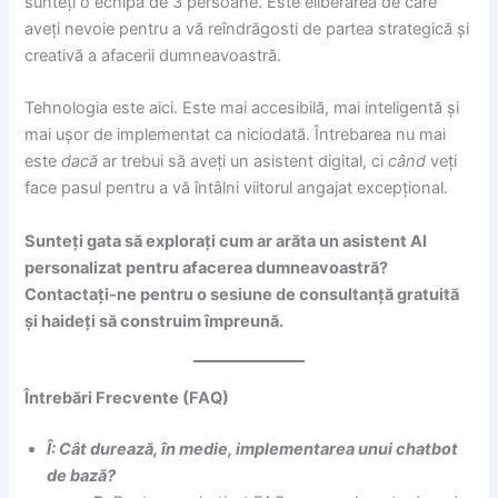
sunteți o echipă de 3 persoane. Este eliberarea de care
aveți nevoie pentru a vă reîndrăgosti de partea strategică și
creativă a afacerii dumneavoastră.
Tehnologia este aici. Este mai accesibilă, mai inteligentă și
mai ușor de implementat ca niciodată. Întrebarea nu mai
este
dacă
ar trebui să aveți un asistent digital, ci
când
veți
face pasul pentru a vă întâlni viitorul angajat excepțional.
Sunteți gata să explorați cum ar arăta un asistent AI
personalizat pentru afacerea dumneavoastră?
Contactați-ne pentru o sesiune de consultanță gratuită
și haideți să construim împreună.
Întrebări Frecvente (FAQ)
Î: Cât durează, în medie, implementarea unui chatbot
de bază?