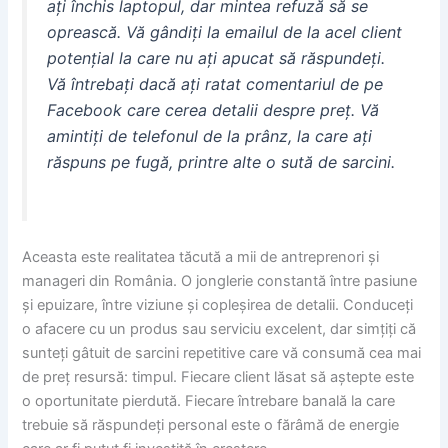
ați închis laptopul, dar mintea refuză să se
oprească. Vă gândiți la emailul de la acel client
potențial la care nu ați apucat să răspundeți.
Vă întrebați dacă ați ratat comentariul de pe
Facebook care cerea detalii despre preț. Vă
amintiți de telefonul de la prânz, la care ați
răspuns pe fugă, printre alte o sută de sarcini.
Aceasta este realitatea tăcută a mii de antreprenori și
manageri din România. O jonglerie constantă între pasiune
și epuizare, între viziune și copleșirea de detalii. Conduceți
o afacere cu un produs sau serviciu excelent, dar simțiți că
sunteți gâtuit de sarcini repetitive care vă consumă cea mai
de preț resursă: timpul. Fiecare client lăsat să aștepte este
o oportunitate pierdută. Fiecare întrebare banală la care
trebuie să răspundeți personal este o fărâmă de energie