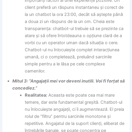
importanți factori ai unei experiențe pozitive. Un
client preferă un răspuns instantaneu și corect de
la un chatbot la ora 23:00, decât să aștepte până
a doua zi un răspuns de la un om. Cheia este
transparența: chatbot-ul trebuie să se prezinte ca
atare și să ofere întotdeauna o opțiune clară de a
vorbi cu un operator uman dacă situația o cere.
Chatbot-ul nu înlocuiește complet interacțiunea
umană, ci o completează, preluând sarcinile
simple pentru a le lăsa pe cele complexe
oamenilor.
Mitul 3: “Angajații mei vor deveni inutili. Voi fi forțat să
concediez.”
Realitatea:
Aceasta este poate cea mai mare
temere, dar este fundamental greșită. Chatbot-ul
nu înlocuiește angajații, ci îi
augmentează
. El preia
rolul de “filtru” pentru sarcinile monotone și
repetitive. Angajatul de la suport clienți, eliberat de
întrebările banale, se poate concentra pe