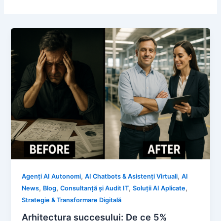
,
,
Agenți AI Autonomi
AI Chatbots & Asistenți Virtuali
AI
,
,
,
,
News
Blog
Consultanță și Audit IT
Soluții AI Aplicate
Strategie & Transformare Digitală
Arhitectura succesului: De ce 5%