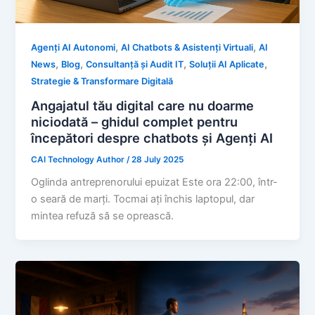
,
,
Agenți AI Autonomi
AI Chatbots & Asistenți Virtuali
AI
,
,
,
,
News
Blog
Consultanță și Audit IT
Soluții AI Aplicate
Strategie & Transformare Digitală
Angajatul tău digital care nu doarme
niciodată – ghidul complet pentru
începători despre chatbots și Agenți AI
CAI Technology Author
/
28 July 2025
Oglinda antreprenorului epuizat Este ora 22:00, într-
o seară de marți. Tocmai ați închis laptopul, dar
mintea refuză să se oprească.