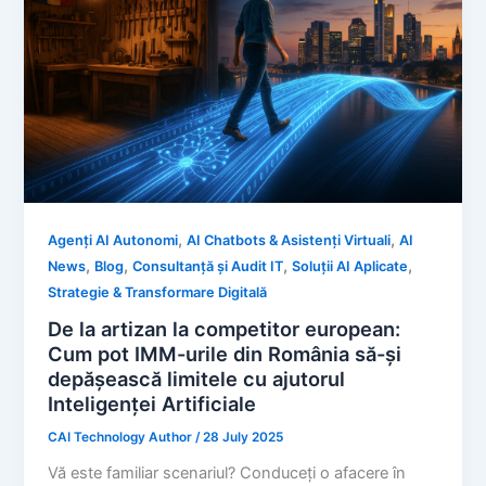
,
,
Agenți AI Autonomi
AI Chatbots & Asistenți Virtuali
AI
,
,
,
,
News
Blog
Consultanță și Audit IT
Soluții AI Aplicate
Strategie & Transformare Digitală
De la artizan la competitor european:
Cum pot IMM-urile din România să-și
depășească limitele cu ajutorul
Inteligenței Artificiale
CAI Technology Author
/
28 July 2025
Vă este familiar scenariul? Conduceți o afacere în