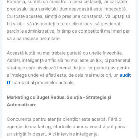
România, sunteți un maestru în ceea ce faceți, iar calitatea
produsului sau serviciului dumneavoastră este impecabilă.
Cu toate acestea, simțiți o presiune constantă. Vă luptați să
fiți vizibil, să răspundeți tuturor clienților și să gestionați
sarcinile administrative, în timp ce competitorii mai mari par
să aibă resurse nelimitate.
Această luptă nu mai trebuie purtată cu unelte învechite.
Astăzi, inteligența artificială nu mai este un lux, ci partenerul
strategic care nivelează terenul de joc. Iar primul pas pentru
a înțelege unde vă aflați este, de cele mai multe ori, un
audit
IT
complet al proceselor actuale.
Marketing cu Buget Redus. Soluția – Strategie și
Automatizare
Concurența pentru atenția clienților este acerbă. Fără o
agenție de marketing, eforturile dumneavoastră pot părea
un strigăt în deșert. Aici intervine inteligența.