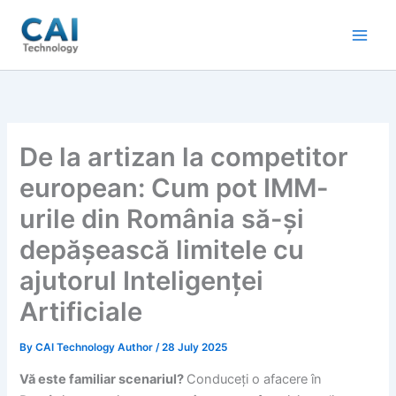
Skip
to
content
De la artizan la competitor
european: Cum pot IMM-
urile din România să-și
depășească limitele cu
ajutorul Inteligenței
Artificiale
By
CAI Technology Author
/
28 July 2025
Vă este familiar scenariul?
Conduceți o afacere în