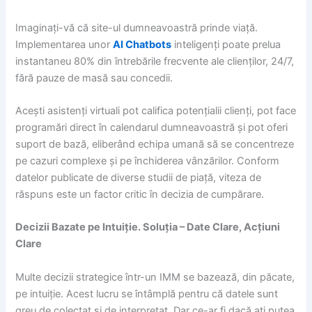
Imaginați-vă că site-ul dumneavoastră prinde viață.
Implementarea unor
AI Chatbots
inteligenți poate prelua
instantaneu 80% din întrebările frecvente ale clienților, 24/7,
fără pauze de masă sau concedii.
Acești asistenți virtuali pot califica potențialii clienți, pot face
programări direct în calendarul dumneavoastră și pot oferi
suport de bază, eliberând echipa umană să se concentreze
pe cazuri complexe și pe închiderea vânzărilor. Conform
datelor publicate de diverse studii de piață, viteza de
răspuns este un factor critic în decizia de cumpărare.
Decizii Bazate pe Intuiție. Soluția – Date Clare, Acțiuni
Clare
Multe decizii strategice într-un IMM se bazează, din păcate,
pe intuiție. Acest lucru se întâmplă pentru că datele sunt
greu de colectat și de interpretat. Dar ce-ar fi dacă ați putea