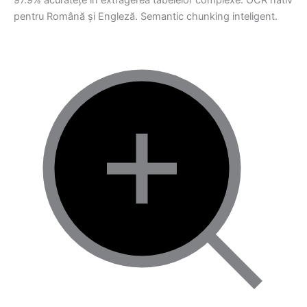
97.9% acuratețe în extragerea tabelelor complexe. OCR nativ
pentru Română și Engleză. Semantic chunking inteligent.