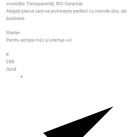
Investiție Transparentă, ROI Garantat
Alegeți planul care se potrivește perfect cu nevoile dvs. de
business
Starter
Pentru echipe mici și startup-uri
€
299
/lună