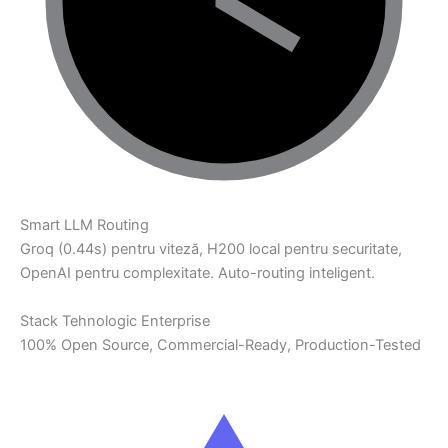
Smart LLM Routing
Groq (0.44s) pentru viteză, H200 local pentru securitate,
OpenAI pentru complexitate. Auto-routing inteligent.
Stack Tehnologic Enterprise
100% Open Source, Commercial-Ready, Production-Tested