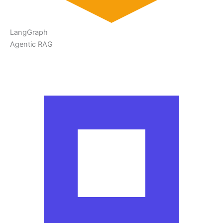
LangGraph
Agentic RAG