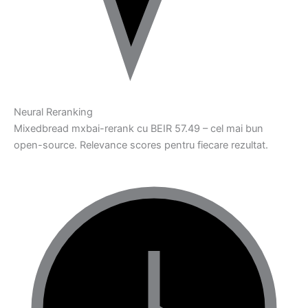
Neural Reranking
Mixedbread mxbai-rerank cu BEIR 57.49 – cel mai bun
open-source. Relevance scores pentru fiecare rezultat.