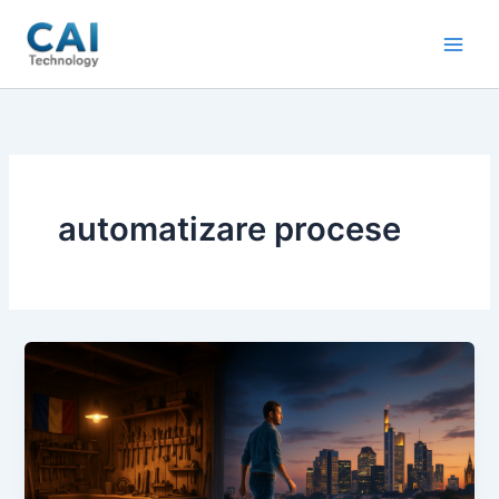
Skip
to
content
automatizare procese