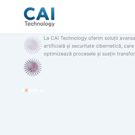
Skip
to
content
La CAI Technology oferim soluții avansa
artificială și securitate cibernetică, car
optimizează procesele și susțin transfo