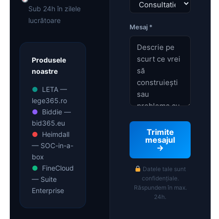
Sub 24h în zilele
lucrătoare
Mesaj *
Produsele
noastre
●
LETA —
lege365.ro
●
Biddie —
bid365.eu
Trimite
●
Heimdall
mesajul
— SOC-in-a-
→
box
●
FineCloud
Datele tale sunt
confidențiale.
— Suite
Răspundem în max.
Enterprise
24h.