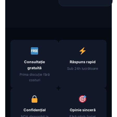
Consultație
Răspuns rapid
gratuită
Sub 24h lucrătoare
Prima discuție fără
costuri
Confidențial
Opinie sinceră
NDA disponibil la
Fără pitch forțat