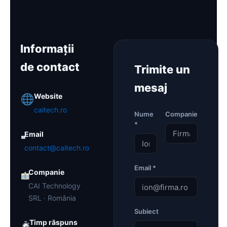
Informații
de contact
Trimite un
mesaj
Website
caitech.ro
Nume
Companie
*
Email
contact@caitech.ro
Email *
Companie
CAI Technology
SRL · România
Subiect
Timp răspuns