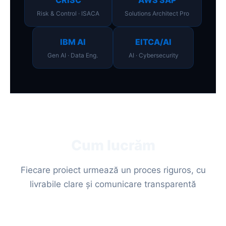
CRISC
AWS SAP
Risk & Control · ISACA
Solutions Architect Pro
IBM AI
EITCA/AI
Gen AI · Data Eng.
AI · Cybersecurity
Cum lucrăm
Fiecare proiect urmează un proces riguros, cu
livrabile clare și comunicare transparentă