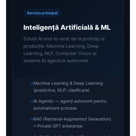
Serviciu principal
Inteligență Artificială & ML
Soluții AI end-to-end: de la prototip la
producție. Machine Learning, Deep
Learning, NLP, Computer Vision și
sisteme AI agentice autonome.
Machine Learning & Deep Learning
(predictive, NLP, clasificare)
AI Agentic — agenți autonomi pentru
automatizare procese
RAG (Retrieval-Augmented Generation)
+ Private GPT enterprise