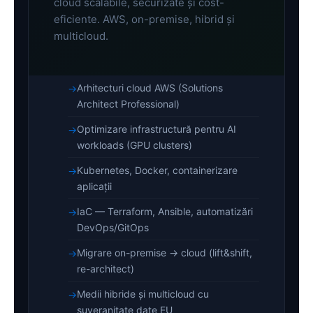
cloud scalabile, securizate și cost-
eficiente. AWS, on-premise, hibrid și
multicloud.
Arhitecturi cloud AWS (Solutions
Architect Professional)
Optimizare infrastructură pentru AI
workloads (GPU clusters)
Kubernetes, Docker, containerizare
aplicații
IaC — Terraform, Ansible, automatizări
DevOps/GitOps
Migrare on-premise → cloud (lift&shift,
re-architect)
Medii hibride și multicloud cu
suveranitate date EU