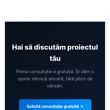
Hai să discutăm proiectul
tău
Prima consultație e gratuită. Îți dăm o
opinie tehnică sinceră, fără pitch de
vânzări.
Solicită consultație gratuită →