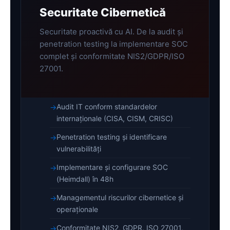
Securitate Cibernetică
Securitate proactivă cu AI. De la audit și
penetration testing la implementare SOC
complet și conformitate NIS2/GDPR/ISO
27001.
Audit IT conform standardelor
internaționale (CISA, CISM, CRISC)
Penetration testing și identificare
vulnerabilități
Implementare și configurare SOC
(Heimdall) în 48h
Managementul riscurilor cibernetice și
operaționale
Conformitate NIS2, GDPR, ISO 27001,