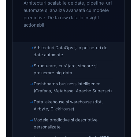
Arhitecturi scalabile de date, pipeline-uri
automate și analiză avansată cu modele
predictive. De la raw data la insight
acționabil.
Arhitecturi DataOps și pipeline-uri de
date automate
Structurare, curățare, stocare și
prelucrare big data
Dashboards business intelligence
(Grafana, Metabase, Apache Superset)
Data lakehouse și warehouse (dbt,
Airbyte, ClickHouse)
Modele predictive și descriptive
personalizate