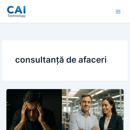
Skip
to
content
consultanță de afaceri