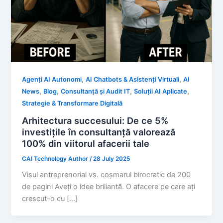
,
,
Agenți AI Autonomi
AI Chatbots & Asistenți Virtuali
AI
,
,
,
,
News
Blog
Consultanță și Audit IT
Soluții AI Aplicate
Strategie & Transformare Digitală
Arhitectura succesului: De ce 5%
investițile în consultanță valorează
100% din viitorul afacerii tale
CAI Technology Author
/
28 July 2025
Visul antreprenorial vs. coșmarul birocratic de 200
de pagini Aveți o idee briliantă. O afacere pe care ați
crescut-o cu […]