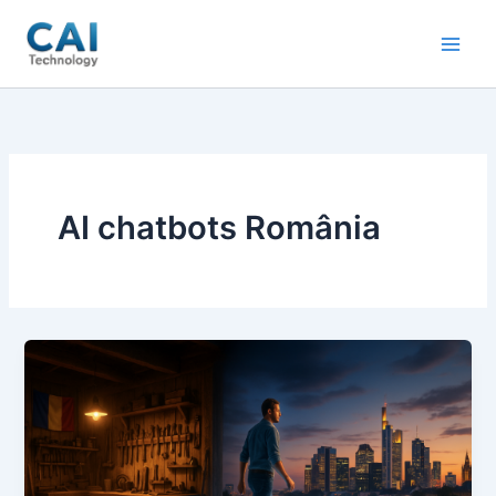
Skip
to
content
AI chatbots România