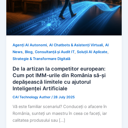
,
,
Agenți AI Autonomi
AI Chatbots & Asistenți Virtuali
AI
,
,
,
,
News
Blog
Consultanță și Audit IT
Soluții AI Aplicate
Strategie & Transformare Digitală
De la artizan la competitor european:
Cum pot IMM-urile din România să-și
depășească limitele cu ajutorul
Inteligenței Artificiale
CAI Technology Author
/
28 July 2025
Vă este familiar scenariul? Conduceți o afacere în
România, sunteți un maestru în ceea ce faceți, iar
calitatea produsului sau […]