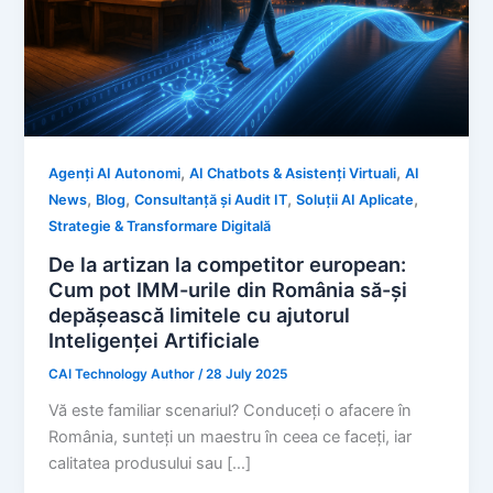
,
,
Agenți AI Autonomi
AI Chatbots & Asistenți Virtuali
AI
,
,
,
,
News
Blog
Consultanță și Audit IT
Soluții AI Aplicate
Strategie & Transformare Digitală
De la artizan la competitor european:
Cum pot IMM-urile din România să-și
depășească limitele cu ajutorul
Inteligenței Artificiale
CAI Technology Author
/
28 July 2025
Vă este familiar scenariul? Conduceți o afacere în
România, sunteți un maestru în ceea ce faceți, iar
calitatea produsului sau […]